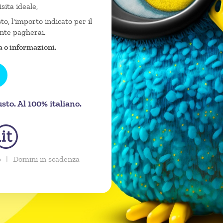
isita ideale,
o, l'importo indicato per il
nte pagherai.
a o informazioni.
to. Al 100% italiano.
p
|
Domini in scadenza