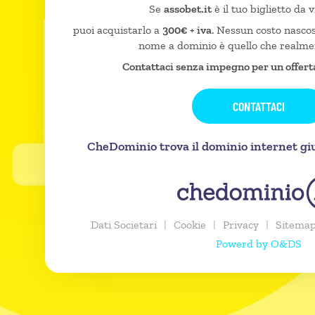
Se
assobet.it
è il tuo biglietto da v
puoi acquistarlo a
300€ + iva
. Nessun costo nascost
nome a dominio è quello che realme
Contattaci senza impegno per un offert
CONTATTACI
CheDominio trova il dominio internet gius
Dati Societari
|
Cookie
|
Privacy
|
Sitema
Powerd by O&DS